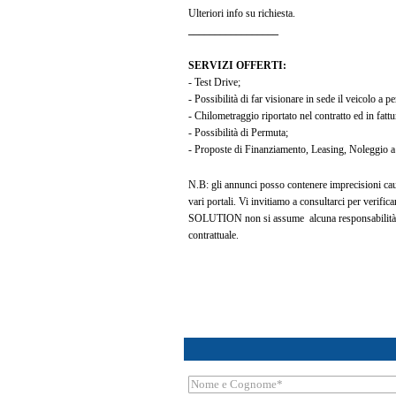
Ulteriori info su richiesta.
_________________
SERVIZI OFFERTI:
- Test Drive;
- Possibilità di far visionare in sede il veicolo a p
- Chilometraggio riportato nel contratto ed in fattu
- Possibilità di Permuta;
- Proposte di Finanziamento, Leasing, Noleggio 
N.B: gli annunci posso contenere imprecisioni causa
vari portali. Vi invitiamo a consultarci per verifi
SOLUTION non si assume alcuna responsabilità p
contrattuale.