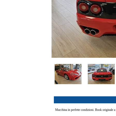
<
>
2
/
22
Macchina in perfette condizioni. Book originale a