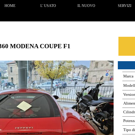
Salta menù
HOME
L' USATO
IL NUOVO
SERVIZI
▼
▼
360 MODENA COUPE F1
Marca
Model
Versio
Alimen
Cilindr
Potenz
Tipo d