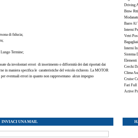
Driving 
Bmw Rtt
Modanatu
Barre Al 
Interni P
ersona di fiducia;
Vetri Pos
ra;
Bagagliai
Interni I
a Lungo Termine;
Sistema 
Elementi 
te da involontari errori di inserimento o difformità dei dati riportati dai
Cerchi D
carne in maniera specifica le caratteristiche del veicolo richiesto. La MOTOR
Clima Au
er eventuali errori in quanto non rappresentano alcun impegno
Cruise Co
Fari Full
Active Pr
INVIACI UNA MAIL
H