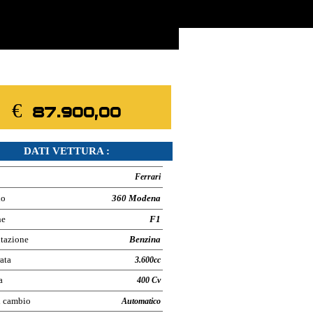
▼
€ 87.900,00
DATI VETTURA :
Ferrari
lo
360 Modena
ne
F1
tazione
Benzina
ata
3.600cc
a
400 Cv
i cambio
Automatico