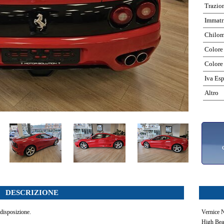
Trazio
Immatr
Chilom
Colore
Colore
Iva Es
Altro
DESCRIZIONE
 disposizione.
Vernice N
High Bea