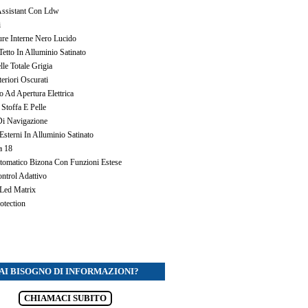
Assistant Con Ldw
i
re Interne Nero Lucido
Tetto In Alluminio Satinato
elle Totale Grigia
teriori Oscurati
o Ad Apertura Elettrica
n Stoffa E Pelle
Di Navigazione
Esterni In Alluminio Satinato
a 18
tomatico Bizona Con Funzioni Estese
ntrol Adattivo
 Led Matrix
otection
AI BISOGNO DI INFORMAZIONI?
CHIAMACI SUBITO