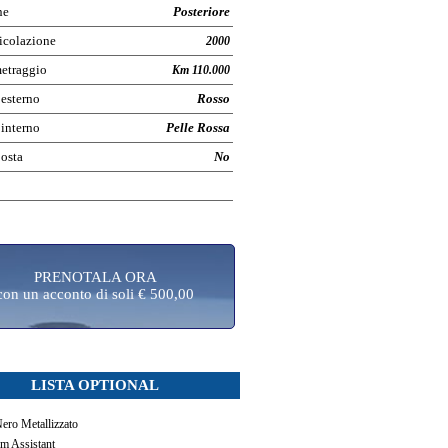
ne
Posteriore
icolazione
2000
etraggio
Km 110.000
 esterno
Rosso
 interno
Pelle Rossa
posta
No
PRENOTALA ORA
con un acconto di soli € 500,00
LISTA OPTIONAL
ero Metallizzato
m Assistant