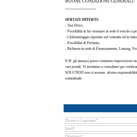
BUONE CONDIZIONI GENERALI
_________________
SERVIZI OFFERTI:
- Test Drive;
- Possibilità di far visionare in sede il veicolo a p
- Chilometraggio riportato nel contratto ed in fattu
- Possibilità di Permuta;
- Richiesta in sede di Finanziamento, Leasing, N
N.B: gli annunci posso contenere imprecisioni causa
vari portali. Vi invitiamo a consultarci per verifi
SOLUTION non si assume alcuna responsabilità p
contrattuale.