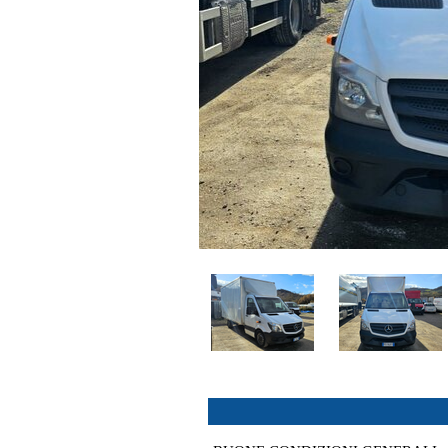
<
>
2
/
8