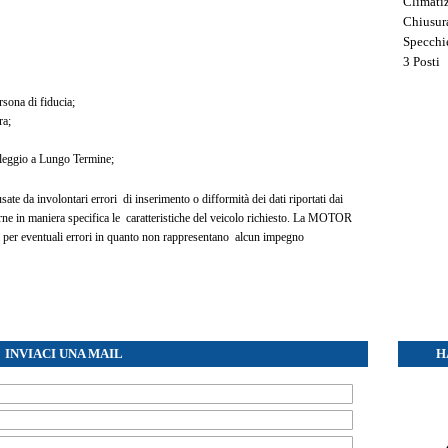
Climati
Chiusur
Specchie
3 Posti
ersona di fiducia;
ra;
oleggio a Lungo Termine;
te da involontari errori di inserimento o difformità dei dati riportati dai
carne in maniera specifica le caratteristiche del veicolo richiesto. La MOTOR
er eventuali errori in quanto non rappresentano alcun impegno
INVIACI UNA MAIL
H