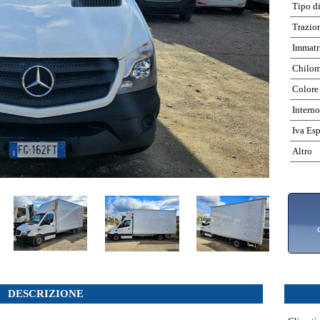
Tipo d
Trazio
Immatr
Chilom
Colore
Interno
Iva Es
Altro
DESCRIZIONE