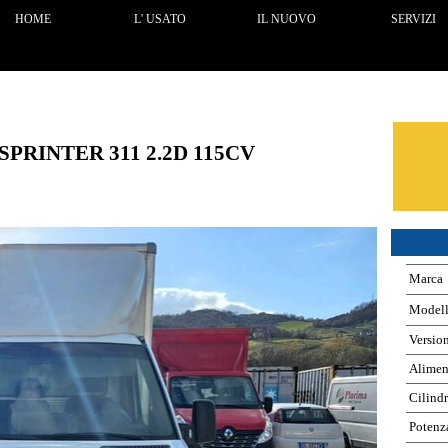
Salta menù
HOME
L' USATO
IL NUOVO
SERVIZI
▼
▼
PRINTER 311 2.2D 115CV
Marca
Model
Versio
Alimen
Cilindr
Potenz