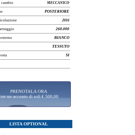
i cambio
MECCANICO
ne
POSTERIORE
icolazione
2016
etraggio
260.000
 esterno
BIANCO
TESSUTO
posta
SI
PRENOTALA ORA
con un acconto di soli € 500,00
LISTA OPTIONAL