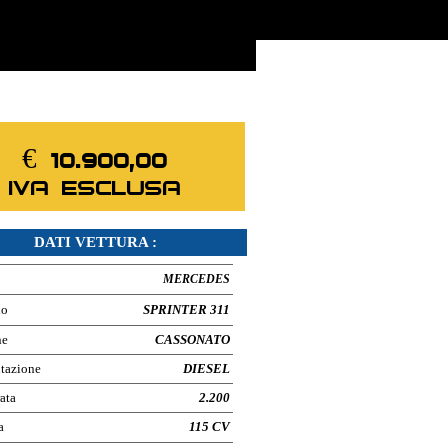
▼
€ 10.900,00
IVA ESCLUSA
DATI VETTURA :
MERCEDES
lo
SPRINTER 311
ne
CASSONATO
tazione
DIESEL
ata
2.200
a
115 CV